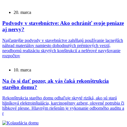
20. marca
Podvody v stavebníctve: Ako ochrániť svoje peniaze
aj nervy?
Najčastejšie podvody v stavebníctve zahŕňajú používanie lacnejších
náhrad materiálov namiesto dohodnutých prémiových verzií,
neodbornú realizáciu skrytých konštrukcií a neférové navyšovanie
rozpočtov
10. marca
Na čo si dať pozor, ak vás čaká rekonštrukcia
starého domu?
Rekonštrukcia starého domu odhaľuje skryté riziká, ako sú stará
hliníková elektroinštalácia, karcinogénny azbest, olovené potrubia či
hĺbkové plesne. Hlavným riešením je vykonanie odborného auditu a
r