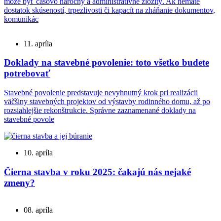
môže byť časovo náročný a administratívne zložitý. Ak nemáte
dostatok skúseností, trpezlivosti či kapacít na zháňanie dokumentov,
komunikác
11. apríla
Doklady na stavebné povolenie: toto všetko budete
potrebovať
Stavebné povolenie predstavuje nevyhnutný krok pri realizácii
väčšiny stavebných projektov od výstavby rodinného domu, až po
rozsiahlejšie rekonštrukcie. Správne zaznamenané doklady na
stavebné povole
10. apríla
Čierna stavba v roku 2025: čakajú nás nejaké
zmeny?
08. apríla