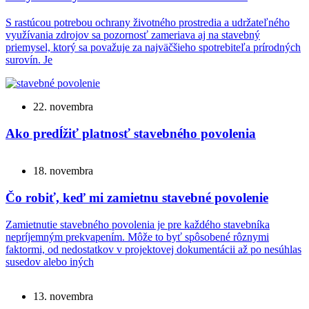
S rastúcou potrebou ochrany životného prostredia a udržateľného
využívania zdrojov sa pozornosť zameriava aj na stavebný
priemysel, ktorý sa považuje za najväčšieho spotrebiteľa prírodných
surovín. Je
22. novembra
Ako predĺžiť platnosť stavebného povolenia
18. novembra
Čo robiť, keď mi zamietnu stavebné povolenie
Zamietnutie stavebného povolenia je pre každého stavebníka
nepríjemným prekvapením. Môže to byť spôsobené rôznymi
faktormi, od nedostatkov v projektovej dokumentácii až po nesúhlas
susedov alebo iných
13. novembra