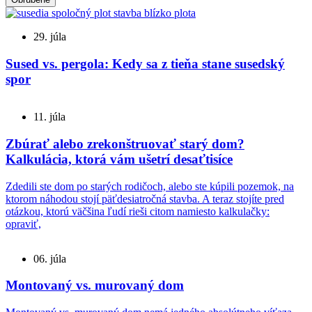
29. júla
Sused vs. pergola: Kedy sa z tieňa stane susedský
spor
11. júla
Zbúrať alebo zrekonštruovať starý dom?
Kalkulácia, ktorá vám ušetrí desaťtisíce
Zdedili ste dom po starých rodičoch, alebo ste kúpili pozemok, na
ktorom náhodou stojí päťdesiatročná stavba. A teraz stojíte pred
otázkou, ktorú väčšina ľudí rieši citom namiesto kalkulačky:
opraviť,
06. júla
Montovaný vs. murovaný dom