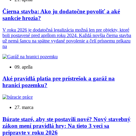
Čierna stavba: Ako ju dodatočne povoliť a aké
sankcie hrozia?
V roku 2026 je dodatočná legalizácia možná len pre objekty, ktoré
boli postavené pred aprílom roku 2024. Každá novšia čierna stavba
už nemá šancu na spätne vydané povolenie a čelí prísnemu príkazu
na
09. apríla
Aké pravidlá platia pre prístrešok a garáž na
hranici pozemku?
27. marca
Búrate staré, aby ste postavili nové? Nový stavebný
zákon mení pravidlá hry: Na tieto 3 veci sa
pripravte v roku 2026