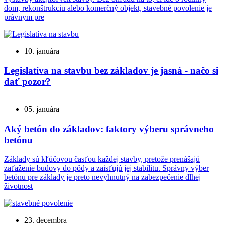
dom, rekonštrukciu alebo komerčný objekt, stavebné povolenie je
právnym pre
10. januára
Legislatíva na stavbu bez základov je jasná - načo si
dať pozor?
05. januára
Aký betón do základov: faktory výberu správneho
betónu
Základy sú kľúčovou časťou každej stavby, pretože prenášajú
zaťaženie budovy do pôdy a zaisťujú jej stabilitu. Správny výber
betónu pre základy je preto nevyhnutný na zabezpečenie dlhej
životnost
23. decembra