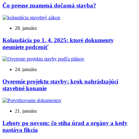
Čo presne znamená dočasná stavba?
28. januára
Kolaudácia po 1. 4. 2025: ktoré dokumenty
nesmiete podceniť
24. januára
Overenie projektu stavby: krok nahrádzajúci
stavebné konanie
21. januára
Lehoty po novom: čo stíha úrad a orgány a kedy
nastáva fikcia