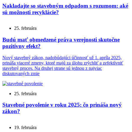
Nakladajte so stavebným odpadom s rozumom: aké
sú možnosti recyklácie?
25. februára
Budú mať obmedzené práva verejnosti skutočne
pozitívny efekt?
Nový stavebný zákon, nadobúdajúci účinnosť už 1. apríla 2025,
prináša viaceré zmeny, ktoré majú za úlohu zrýchliť a zefektívniť
stavebný proces. Na druhej strane sú jednou z najviac
diskutovaných zmie
25. februára
Stavebné povolenie v roku 2025: čo prináša nový
zákon?
19. februára