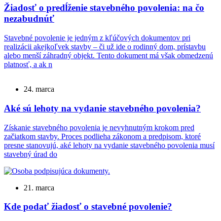
Žiadosť o predĺženie stavebného povolenia: na čo
nezabudnúť
Stavebné povolenie je jedným z kľúčových dokumentov pri
realizácii akejkoľvek stavby – či už ide o rodinný dom, prístavbu
alebo menší záhradný objekt. Tento dokument má však obmedzenú
platnosť, a ak n
24. marca
Aké sú lehoty na vydanie stavebného povolenia?
Získanie stavebného povolenia je nevyhnutným krokom pred
začiatkom stavby. Proces podlieha zákonom a predpisom, ktoré
presne stanovujú, aké lehoty na vydanie stavebného povolenia musí
stavebný úrad do
21. marca
​Kde podať žiadosť o stavebné povolenie?