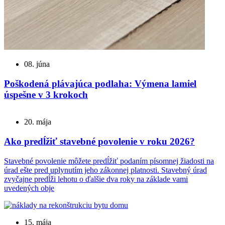
08. júna
Poškodená plávajúca podlaha: Výmena lamiel
úspešne v 3 krokoch
20. mája
Ako predĺžiť stavebné povolenie v roku 2026?
Stavebné povolenie môžete predĺžiť podaním písomnej žiadosti na
úrad ešte pred uplynutím jeho zákonnej platnosti. Stavebný úrad
zvyčajne predĺži lehotu o ďalšie dva roky na základe vami
uvedených obje
15. mája