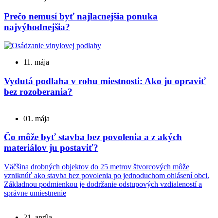
Prečo nemusí byť najlacnejšia ponuka
najvýhodnejšia?
11. mája
Vydutá podlaha v rohu miestnosti: Ako ju opraviť
bez rozoberania?
01. mája
Čo môže byť stavba bez povolenia a z akých
materiálov ju postaviť?
Väčšina drobných objektov do 25 metrov štvorcových môže
vzniknúť ako stavba bez povolenia po jednoduchom ohlásení obci.
Základnou podmienkou je dodržanie odstupových vzdialeností a
správne umiestnenie
21. apríla