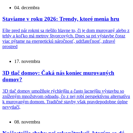
04. decembra
Staviame v roku 2026: Trendy, ktoré menia hru
Ešte pred pár rokmi sa riešilo hlavne to, či je dom murovaný alebo z
tehly a koľko má metrov štvorcových. Dnes sa pri výstavbe čoraz
viac pýtame na energetickú náročnosť, udržateľnosť, zdravé
prostred
17. novembra
3D tlač domov: Čaká nás koniec murovaných
domov?
3D tlač domov umožňuje rýchlejšiu a často lacnejšiu výstavbu so
zníženým množstvom odpadu, čo z nej robí perspektívnu alternatívu
k murovaným domom. Tradičné stavby však pravdepodobne úplne
nevytlačí,
08. novembra