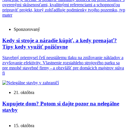
overenými skúsenosťami, kvalitnými referenciami a schopnosťou
pripraviť projekt, ktorý zohľadňuje podmienky tvojho pozemku, typ
mater
Sponzorovaný
Kedy si stroje a náradie kúpiť, a kedy prenajať?
Tipy kedy využiť požičovne
Stavebný priemysel čelí neustálemu tlaku na znižovanie nákladov a
zvyšovanie efektivity. Vlastnenie rozsiahleho strojového parku sa
pre mnohé stavebné firmy - a obzvlášť pre domácich majstrov stáva
fi
21. októbra
Kupujete dom? Potom si dajte pozor na nelegálne
stavby
15. októbra