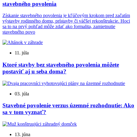
stavebného povolenia
Získanie stavebného povolenia je kľúčovým krokom pred začatím
výstavby rodinného domu, prístavby či väčšej rekonštrukcie. Hoci
sa to na prvý pohľad môže zdať ako formalita, zamietnutie
stavebného povo
11. júla
Ktoré stavby bez stavebného povolenia môžete
postaviť aj u seba doma?
03. júla
Stavebné povolenie verzus územné rozhodnutie: Ako
sa v tom vyznať?
13. júna