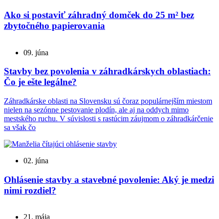
Ako si postaviť záhradný domček do 25 m² bez
zbytočného papierovania
09. júna
Stavby bez povolenia v záhradkárskych oblastiach:
Čo je ešte legálne?
Záhradkárske oblasti na Slovensku sú čoraz populárnejším miestom
nielen na sezónne pestovanie plodín, ale aj na oddych mimo
mestského ruchu. V súvislosti s rastúcim záujmom o záhradkárčenie
sa však čo
02. júna
Ohlásenie stavby a stavebné povolenie: Aký je medzi
nimi rozdiel?
21. mája