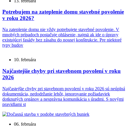
13. februára
Potrebujem na zateplenie domu stavebné povolenie
v roku 2026?
Na zateplenie domu nie vždy potrebujete stavebné povolenie. V
mnohých prípadoch postačuje ohlásenie, najmä ak ide o úpravy
existujúcej fasády bez zásahu do nosnej konštrukcie. Pre niektoré
typy budov
10. februára
Najčastejšie chyby pri stavebnom povolení v roku
2026
Najčastejšie chyby pri stavebnom povolení v roku 2026 sú neúplná
dokumentácia, nedodržanie lehôt, ignorovanie požiadaviek
dotknutých orgánov a nesprávna komunikácia s úradmi. S novými
pravidlami st
06. februára