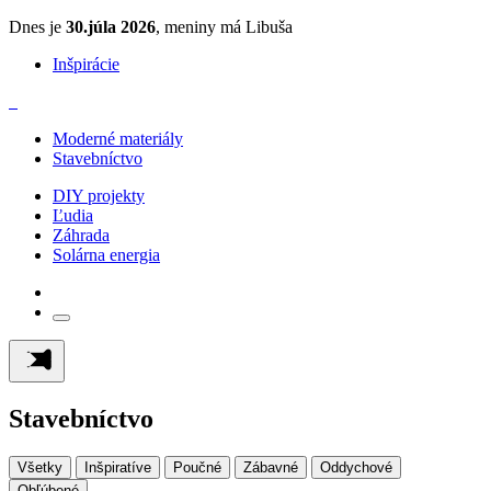
Dnes je
30.júla 2026
, meniny má Libuša
Inšpirácie
Moderné materiály
Stavebníctvo
DIY projekty
Ľudia
Záhrada
Solárna energia
Stavebníctvo
Všetky
Inšpiratíve
Poučné
Zábavné
Oddychové
Obľúbené