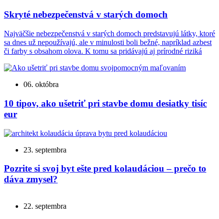
Skryté nebezpečenstvá v starých domoch
Najväčšie nebezpečenstvá v starých domoch predstavujú látky, ktoré
sa dnes už nepoužívajú, ale v minulosti boli bežné, napríklad azbest
či farby s obsahom olova. K tomu sa pridávajú aj prírodné riziká
06. októbra
10 tipov, ako ušetriť pri stavbe domu desiatky tisíc
eur
23. septembra
Pozrite si svoj byt ešte pred kolaudáciou – prečo to
dáva zmysel?
22. septembra