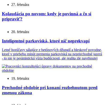
27. februára
Kolaudácia po novom: kedy je povinná a čo si
pripraviť?
20. februára
Inteligentné parkoviská, ktoré nič neprekvapí
Letné horúčavy sálajúce z betónových džunglí a bleskové povodne,
ktoré v priebehu minút premenia parkoviská na nepriechodné jazerá
- to nie je pesimistická vízia budúcnosti, ale realita zle navrhnutej
19. februára
Prechodné obdobie pri konaní rozbehnutom pred
zmenou zákona