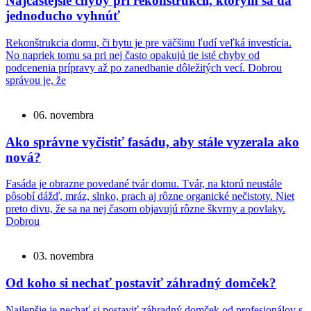
Najčastejšie chyby pri rekonštrukcii, ktorým sa dá
jednoducho vyhnúť
Rekonštrukcia domu, či bytu je pre väčšinu ľudí veľká investícia.
No napriek tomu sa pri nej často opakujú tie isté chyby od
podcenenia prípravy až po zanedbanie dôležitých vecí. Dobrou
správou je, že
06. novembra
Ako správne vyčistiť fasádu, aby stále vyzerala ako
nová?
Fasáda je obrazne povedané tvár domu. Tvár, na ktorú neustále
pôsobí dážď, mráz, slnko, prach aj rôzne organické nečistoty. Niet
preto divu, že sa na nej časom objavujú rôzne škvrny a povlaky.
Dobrou
03. novembra
Od koho si nechať postaviť záhradný domček?
Najlepšie je nechať si postaviť záhradný domček od profesionálov s