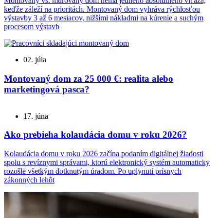
Montovaný vs. murovaný dom nemá jedného absolútneho víťaza,
keďže záleží na prioritách. Montovaný dom vyhráva rýchlosťou
výstavby 3 až 6 mesiacov, nižšími nákladmi na kúrenie a suchým
procesom výstavb
02. júla
Montovaný dom za 25 000 €: realita alebo
marketingová pasca?
17. júna
Ako prebieha kolaudácia domu v roku 2026?
Kolaudácia domu v roku 2026 začína podaním digitálnej žiadosti
spolu s revíznymi správami, ktorú elektronický systém automaticky
rozošle všetkým dotknutým úradom. Po uplynutí prísnych
zákonných lehôt