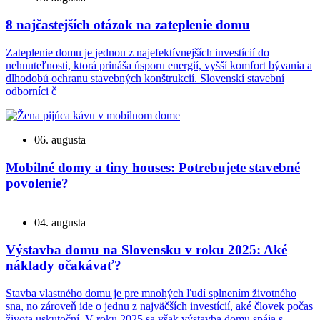
8 najčastejších otázok na zateplenie domu
Zateplenie domu je jednou z najefektívnejších investícií do
nehnuteľnosti, ktorá prináša úsporu energií, vyšší komfort bývania a
dlhodobú ochranu stavebných konštrukcií. Slovenskí stavební
odborníci č
06. augusta
Mobilné domy a tiny houses: Potrebujete stavebné
povolenie?
04. augusta
Výstavba domu na Slovensku v roku 2025: Aké
náklady očakávať?
Stavba vlastného domu je pre mnohých ľudí splnením životného
sna, no zároveň ide o jednu z najväčších investícií, aké človek počas
života uskutoční. V roku 2025 sa však výstavba domu spája s