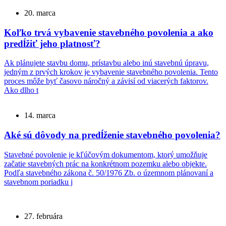
20. marca
Koľko trvá vybavenie stavebného povolenia a ako
predĺžiť jeho platnosť?
Ak plánujete stavbu domu, prístavbu alebo inú stavebnú úpravu,
jedným z prvých krokov je vybavenie stavebného povolenia. Tento
proces môže byť časovo náročný a závisí od viacerých faktorov.
Ako dlho t
14. marca
Aké sú dôvody na predĺženie stavebného povolenia?
Stavebné povolenie je kľúčovým dokumentom, ktorý umožňuje
začatie stavebných prác na konkrétnom pozemku alebo objekte.
Podľa stavebného zákona č. 50/1976 Zb. o územnom plánovaní a
stavebnom poriadku j
27. februára