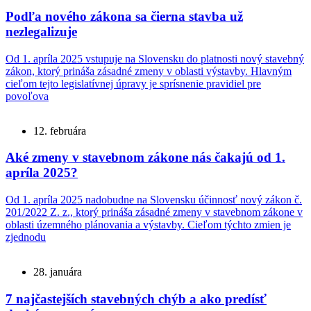
Podľa nového zákona sa čierna stavba už
nezlegalizuje
Od 1. apríla 2025 vstupuje na Slovensku do platnosti nový stavebný
zákon, ktorý prináša zásadné zmeny v oblasti výstavby. Hlavným
cieľom tejto legislatívnej úpravy je sprísnenie pravidiel pre
povoľova
12. februára
Aké zmeny v stavebnom zákone nás čakajú od 1.
apríla 2025?
Od 1. apríla 2025 nadobudne na Slovensku účinnosť nový zákon č.
201/2022 Z. z., ktorý prináša zásadné zmeny v stavebnom zákone v
oblasti územného plánovania a výstavby. Cieľom týchto zmien je
zjednodu
28. januára
7 najčastejších stavebných chýb a ako predísť