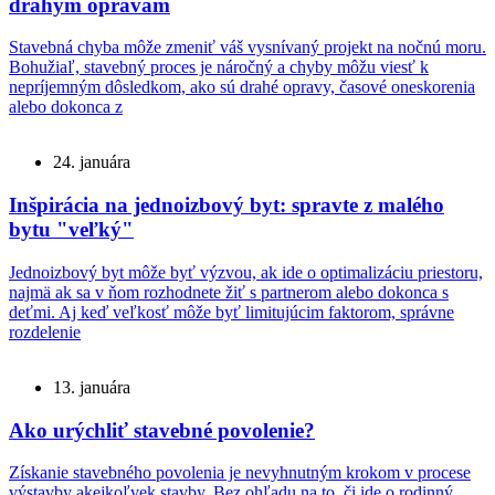
drahým opravám
Stavebná chyba môže zmeniť váš vysnívaný projekt na nočnú moru.
Bohužiaľ, stavebný proces je náročný a chyby môžu viesť k
nepríjemným dôsledkom, ako sú drahé opravy, časové oneskorenia
alebo dokonca z
24. januára
Inšpirácia na jednoizbový byt: spravte z malého
bytu "veľký"
Jednoizbový byt môže byť výzvou, ak ide o optimalizáciu priestoru,
najmä ak sa v ňom rozhodnete žiť s partnerom alebo dokonca s
deťmi. Aj keď veľkosť môže byť limitujúcim faktorom, správne
rozdelenie
13. januára
Ako urýchliť stavebné povolenie?
Získanie stavebného povolenia je nevyhnutným krokom v procese
výstavby akejkoľvek stavby. Bez ohľadu na to, či ide o rodinný