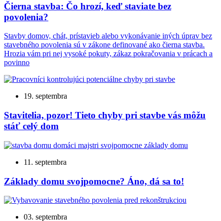
Čierna stavba: Čo hrozí, keď staviate bez
povolenia?
Stavby domov, chát, prístavieb alebo vykonávanie iných úprav bez
stavebného povolenia sú v zákone definované ako čierna stavba.
Hrozia vám pri nej vysoké pokuty, zákaz pokračovania v prácach a
povinno
19. septembra
Stavitelia, pozor! Tieto chyby pri stavbe vás môžu
stáť celý dom
11. septembra
Základy domu svojpomocne? Áno, dá sa to!
03. septembra