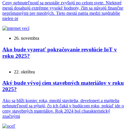
Ceny nehnuteľností sa neustále zvyšujú po celom svete. Niektoré
mestá dosahujú extrémne vysoké hodnoty, čím sa stávajú finančne
neprístupnými pre mnohých. Tieto mestá patria medzi najdrahšie
nielen pr
26. novembra
Ako bude vyzerať pokračovanie revolúcie IoT v
roku 2025?
22. októbra
Aký bude vývoj cien stavebných materiálov v roku
2025?
Ako sa blíži koniec roka, mnohí stavitelia, developeri a majitelia
nehnuteľností sa pýtajú, čo ich čaká v budúcom roku, pokiaľ ide o
ceny stavebných materiálov. Rok 2024 bol charakteristický
značnými