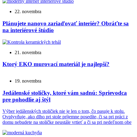
22. novembra
Plánujete nanovo zariaďovať interiér? Obráťte sa
na interiérové štúdio
21. novembra
Ktorý EKO murovací materiál je najlepší?
19. novembra
Jedálenské stoličky, ktoré vám sadnú: Sprievodca
pre pohodlie aj štýl
Výber jedálenských stoličiek nie je len o tom, čo pasuje k stolu.
Ovplyvňuje, ako dlho pri stole príjemne posedíte, či sa pri práci z
domu nebudete na stoličke neustále vrtieť a či sa pri nedeľnom obe