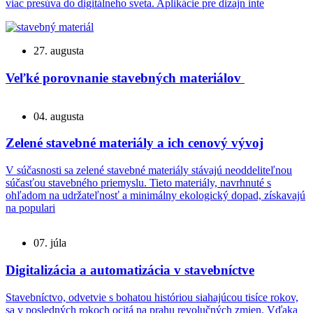
viac presúva do digitálneho sveta. Aplikácie pre dizajn inte
27. augusta
Veľké porovnanie stavebných materiálov
04. augusta
Zelené stavebné materiály a ich cenový vývoj
V súčasnosti sa zelené stavebné materiály stávajú neoddeliteľnou
súčasťou stavebného priemyslu. Tieto materiály, navrhnuté s
ohľadom na udržateľnosť a minimálny ekologický dopad, získavajú
na populari
07. júla
Digitalizácia a automatizácia v stavebníctve
Stavebníctvo, odvetvie s bohatou históriou siahajúcou tisíce rokov,
sa v posledných rokoch ocitá na prahu revolučných zmien. Vďaka