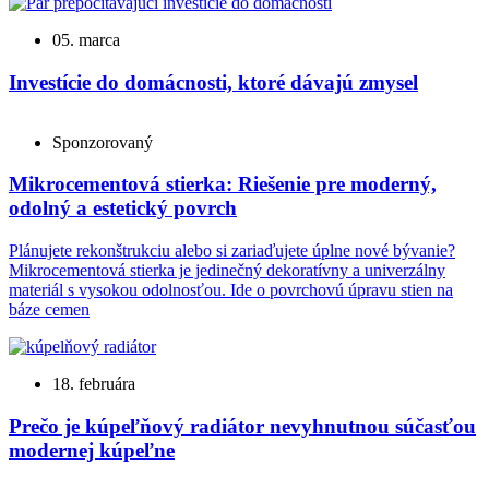
05. marca
Investície do domácnosti, ktoré dávajú zmysel
Sponzorovaný
Mikrocementová stierka: Riešenie pre moderný,
odolný a estetický povrch
Plánujete rekonštrukciu alebo si zariaďujete úplne nové bývanie?
Mikrocementová stierka je jedinečný dekoratívny a univerzálny
materiál s vysokou odolnosťou. Ide o povrchovú úpravu stien na
báze cemen
18. februára
Prečo je kúpeľňový radiátor nevyhnutnou súčasťou
modernej kúpeľne