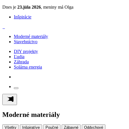
Dnes je
23.júla 2026
, meniny má Olga
Inšpirácie
Moderné materiály
Stavebníctvo
DIY projekty
Ľudia
Záhrada
Solárna energia
Moderné materiály
Všetky
Inšpiratíve
Poučné
Zábavné
Oddychové