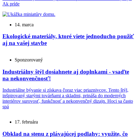
Ak príde
14. marca
Ekologické materiály, ktoré viete jednoducho použiť
aj na vašej stavbe
Sponzorovaný
Industriálny štýl dosiahnete aj doplnkami - vsaďte
na nekonvenčnosť!
Industriálne bývanie si získava čoraz viac priaznivcov. Tento štýl,
inšpirovaný starými továrňami a skladmi, prináša do moderných
interiérov surovosť, funkčnosť a nekonvenčný dizajn. Hoci sa často
spá
17. februára
Obklad na stenu z plávajúcej podlahy: využite, čo