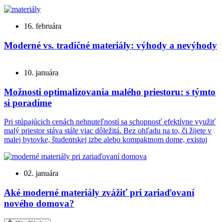
16. februára
Moderné vs. tradičné materiály: výhody a nevýhody
10. januára
Možnosti optimalizovania malého priestoru: s týmto
si poradíme
Pri stúpajúcich cenách nehnuteľností sa schopnosť efektívne využiť
malý priestor stáva stále viac dôležitá. Bez ohľadu na to, či žijete v
malej bytovke, študentskej izbe alebo kompaktnom dome, existuj
02. januára
Aké moderné materiály zvážiť pri zariaďovaní
nového domova?