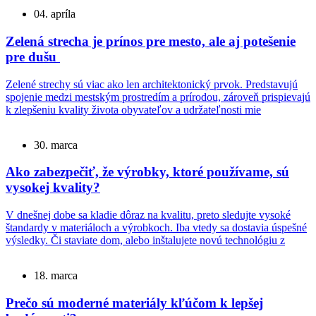
04. apríla
Zelená strecha je prínos pre mesto, ale aj potešenie
pre dušu
Zelené strechy sú viac ako len architektonický prvok. Predstavujú
spojenie medzi mestským prostredím a prírodou, zároveň prispievajú
k zlepšeniu kvality života obyvateľov a udržateľnosti mie
30. marca
Ako zabezpečiť, že výrobky, ktoré používame, sú
vysokej kvality?
V dnešnej dobe sa kladie dôraz na kvalitu, preto sledujte vysoké
štandardy v materiáloch a výrobkoch. Iba vtedy sa dostavia úspešné
výsledky. Či staviate dom, alebo inštalujete novú technológiu z
18. marca
Prečo sú moderné materiály kľúčom k lepšej