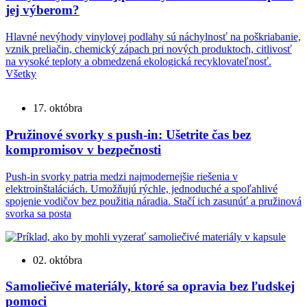
jej výberom?
Hlavné nevýhody vinylovej podlahy sú náchylnosť na poškriabanie,
vznik preliačin, chemický zápach pri nových produktoch, citlivosť
na vysoké teploty a obmedzená ekologická recyklovateľnosť.
Všetky
17. októbra
Pružinové svorky s push-in: Ušetrite čas bez
kompromisov v bezpečnosti
Push-in svorky patria medzi najmodernejšie riešenia v
elektroinštaláciách. Umožňujú rýchle, jednoduché a spoľahlivé
spojenie vodičov bez použitia náradia. Stačí ich zasunúť a pružinová
svorka sa posta
02. októbra
Samoliečivé materiály, ktoré sa opravia bez ľudskej
pomoci