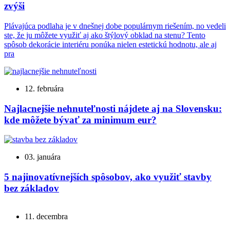
zvýši
Plávajúca podlaha je v dnešnej dobe populárnym riešením, no vedeli
ste, že ju môžete využiť aj ako štýlový obklad na stenu? Tento
spôsob dekorácie interiéru ponúka nielen estetickú hodnotu, ale aj
pra
12. februára
Najlacnejšie nehnuteľnosti nájdete aj na Slovensku:
kde môžete bývať za minimum eur?
03. januára
5 najinovatívnejších spôsobov, ako využiť stavby
bez základov
11. decembra