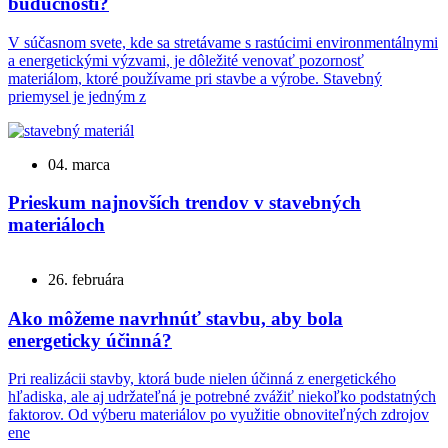
budúcnosti?
V súčasnom svete, kde sa stretávame s rastúcimi environmentálnymi
a energetickými výzvami, je dôležité venovať pozornosť
materiálom, ktoré používame pri stavbe a výrobe. Stavebný
priemysel je jedným z
04. marca
Prieskum najnovších trendov v stavebných
materiáloch
26. februára
Ako môžeme navrhnúť stavbu, aby bola
energeticky účinná?
Pri realizácii stavby, ktorá bude nielen účinná z energetického
hľadiska, ale aj udržateľná je potrebné zvážiť niekoľko podstatných
faktorov. Od výberu materiálov po využitie obnoviteľných zdrojov
ene