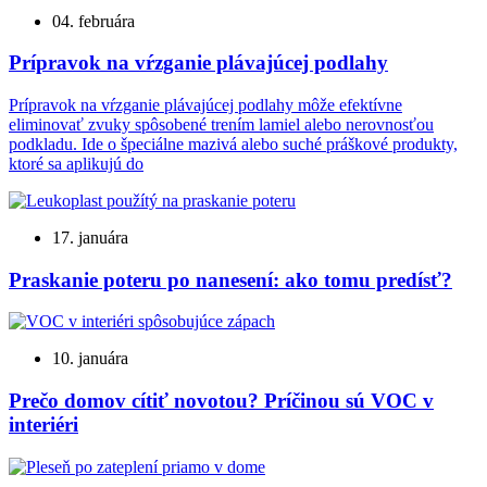
04. februára
Prípravok na vŕzganie plávajúcej podlahy
Prípravok na vŕzganie plávajúcej podlahy môže efektívne
eliminovať zvuky spôsobené trením lamiel alebo nerovnosťou
podkladu. Ide o špeciálne mazivá alebo suché práškové produkty,
ktoré sa aplikujú do
17. januára
Praskanie poteru po nanesení: ako tomu predísť?
10. januára
Prečo domov cítiť novotou? Príčinou sú VOC v
interiéri