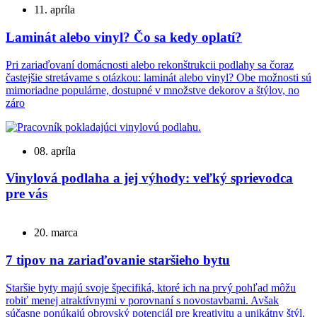
11. apríla
Laminát alebo vinyl? Čo sa kedy oplatí?
Pri zariaďovaní domácnosti alebo rekonštrukcii podlahy sa čoraz
častejšie stretávame s otázkou: laminát alebo vinyl? Obe možnosti sú
mimoriadne populárne, dostupné v množstve dekorov a štýlov, no
záro
08. apríla
Vinylová podlaha a jej výhody: veľký sprievodca
pre vás
20. marca
7 tipov na zariaďovanie staršieho bytu
Staršie byty majú svoje špecifiká, ktoré ich na prvý pohľad môžu
robiť menej atraktívnymi v porovnaní s novostavbami. Avšak
súčasne ponúkajú obrovský potenciál pre kreativitu a unikátny štýl.