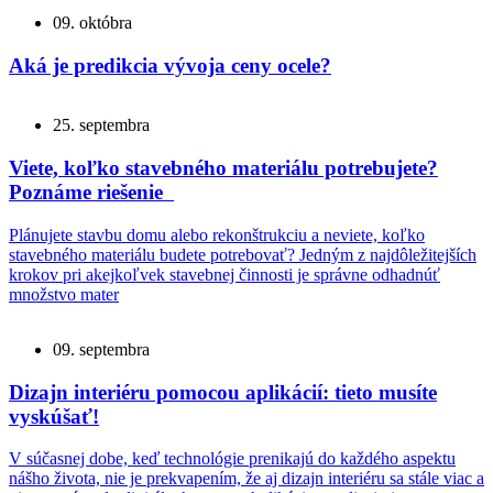
09. októbra
Aká je predikcia vývoja ceny ocele?
25. septembra
Viete, koľko stavebného materiálu potrebujete?
Poznáme riešenie
Plánujete stavbu domu alebo rekonštrukciu a neviete, koľko
stavebného materiálu budete potrebovať? Jedným z najdôležitejších
krokov pri akejkoľvek stavebnej činnosti je správne odhadnúť
množstvo mater
09. septembra
Dizajn interiéru pomocou aplikácií: tieto musíte
vyskúšať!
V súčasnej dobe, keď technológie prenikajú do každého aspektu
nášho života, nie je prekvapením, že aj dizajn interiéru sa stále viac a