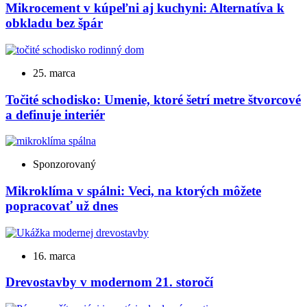
Mikrocement v kúpeľni aj kuchyni: Alternatíva k
obkladu bez špár
25. marca
Točité schodisko: Umenie, ktoré šetrí metre štvorcové
a definuje interiér
Sponzorovaný
Mikroklíma v spálni: Veci, na ktorých môžete
popracovať už dnes
16. marca
Drevostavby v modernom 21. storočí