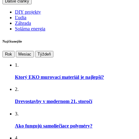
Ďalšie články
DIY projekty
Ľudia
Záhrada
Solárna energia
Najčítanejšie
Rok
Mesiac
Týždeň
1.
Ktorý EKO murovací materiál je najlepší?
2.
Drevostavby v modernom 21. storočí
3.
Ako fungujú samoliečiace polyméry?
4.