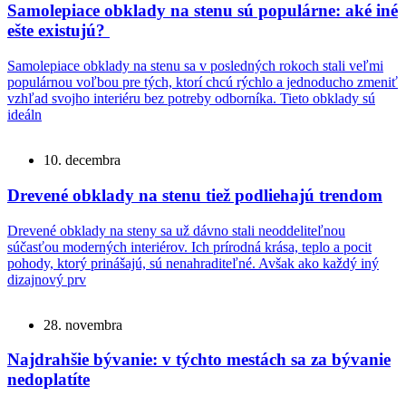
Samolepiace obklady na stenu sú populárne: aké iné
ešte existujú?
Samolepiace obklady na stenu sa v posledných rokoch stali veľmi
populárnou voľbou pre tých, ktorí chcú rýchlo a jednoducho zmeniť
vzhľad svojho interiéru bez potreby odborníka. Tieto obklady sú
ideáln
10. decembra
Drevené obklady na stenu tiež podliehajú trendom
Drevené obklady na steny sa už dávno stali neoddeliteľnou
súčasťou moderných interiérov. Ich prírodná krása, teplo a pocit
pohody, ktorý prinášajú, sú nenahraditeľné. Avšak ako každý iný
dizajnový prv
28. novembra
Najdrahšie bývanie: v týchto mestách sa za bývanie
nedoplatíte