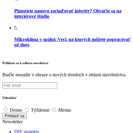
Plánujete nanovo zariaďovať interiér? Obráťte sa na
interiérové štúdio
5.
Mikroklíma v spálni: Veci, na ktorých môžete popracovať
už dnes
Prihláste sa k odberu newslettra
Buďte neustále v obraze o nových trendoch v oblasti stavebníctva.
Odosielať
Denne
Týždenne
Mesiac
Newsletter
DIY projekty