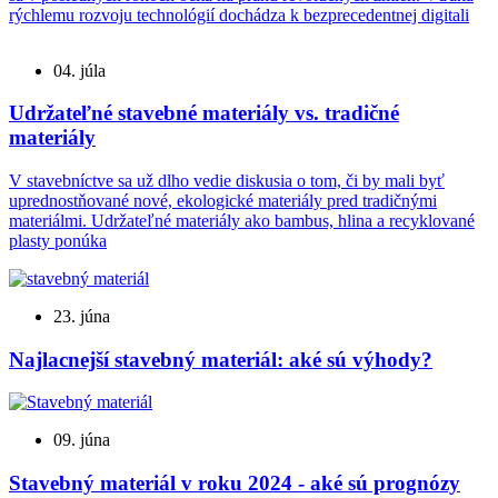
rýchlemu rozvoju technológií dochádza k bezprecedentnej digitali
04. júla
Udržateľné stavebné materiály vs. tradičné
materiály
V stavebníctve sa už dlho vedie diskusia o tom, či by mali byť
uprednostňované nové, ekologické materiály pred tradičnými
materiálmi. Udržateľné materiály ako bambus, hlina a recyklované
plasty ponúka
23. júna
Najlacnejší stavebný materiál: aké sú výhody?
09. júna
Stavebný materiál v roku 2024 - aké sú prognózy