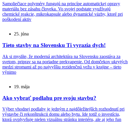
Samoliečiace polyméry fungujú na princípe automatickej opravy
materiálu bez zásahu človeka. Vo svojej podstate využívajú
chemické reakcie, mikrokapsule alebo dynamické väzby, ktoré pri
poškodení aktiv
25. júna
Tieto stavby na Slovensku Ti vyrazia dych!
Ak si myslíte, že moderná architektúra na Slovensku zaostáva za
svetom, priprav sa na poriadne prekvapenie. Od domčekov ukrytých
medzi stromami až po najvyššiu rezidenčnú vežu v krajine – tieto
výnimo
19. mája
Ako vybrať podlahu pre svoju stavbu?
Výber vhodnej podlahy je jedným z najdôležitejších rozhodnutí pri
výstavbe či rekonštrukcii domu alebo bytu. Ide totiž o investíciu,
ktorá ovplyvňuje nielen vizuálnu stránku interiéru, ale aj jeho fun