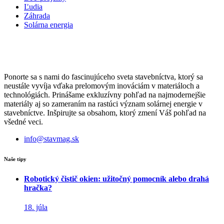
Ľudia
Záhrada
Solárna energia
Ponorte sa s nami do fascinujúceho sveta stavebníctva, ktorý sa
neustále vyvíja vďaka prelomovým inováciám v materiáloch a
technológiách. Prinášame exkluzívny pohľad na najmodernejšie
materiály aj so zameraním na rastúci význam solárnej energie v
stavebníctve. Inšpirujte sa obsahom, ktorý zmení Váš pohľad na
všedné veci.
info@stavmag.sk
Naše tipy
Robotický čistič okien: užitočný pomocník alebo drahá
hračka?
18. júla