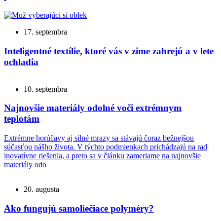
17. septembra
Inteligentné textílie, ktoré vás v zime zahrejú a v lete
ochladia
10. septembra
Najnovšie materiály odolné voči extrémnym
teplotám
Extrémne horúčavy aj silné mrazy sa stávajú čoraz bežnejšou
súčasťou nášho života. V týchto podmienkach prichádzajú na rad
inovatívne riešenia, a preto sa v článku zameriame na najnovšie
materiály odo
20. augusta
Ako fungujú samoliečiace polyméry?