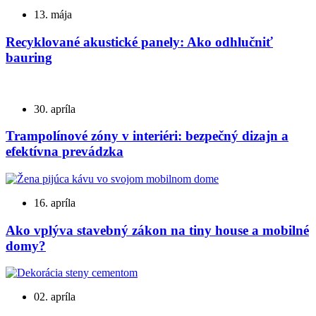
13. mája
Recyklované akustické panely: Ako odhlučniť
bauring
30. apríla
Trampolínové zóny v interiéri: bezpečný dizajn a
efektívna prevádzka
16. apríla
Ako vplýva stavebný zákon na tiny house a mobilné
domy?
02. apríla