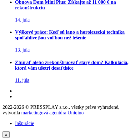
Obnova Dom Mini Plus: Získajte až 11 000 € na
rekonštrukciu
14. júla
Výškové práce: Keď sú lano a horolezecká technika
spoľahlivejšou voľbou než lešenie
13. júla
Zbúrať alebo zrekonštruovať starý dom? Kalkulácia,
ktorá vám ušetrí desaťtisíce
11. júla
2022-2026 © PRESSPLAY s.r.o., všetky práva vyhradené,
vytvorila
marketingová agentúra Uniqino
Inšpirácie
x