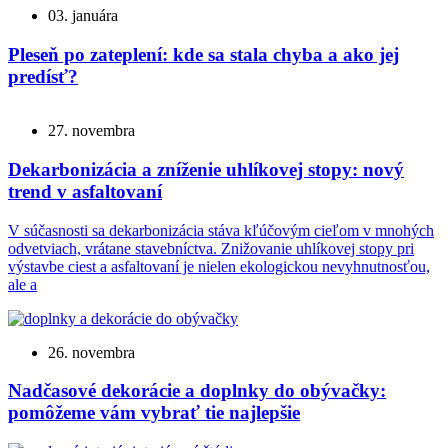
03. januára
Pleseň po zateplení: kde sa stala chyba a ako jej
predísť?
27. novembra
Dekarbonizácia a zníženie uhlíkovej stopy: nový
trend v asfaltovaní
V súčasnosti sa dekarbonizácia stáva kľúčovým cieľom v mnohých
odvetviach, vrátane stavebníctva. Znižovanie uhlíkovej stopy pri
výstavbe ciest a asfaltovaní je nielen ekologickou nevyhnutnosťou,
ale a
26. novembra
Nadčasové dekorácie a doplnky do obývačky:
pomôžeme vám vybrať tie najlepšie