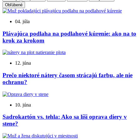
Obľúbené
04. júla
Plávajúca podlaha na podlahové kúrenie: ako na to
krok za krokom
12. júna
Prečo niektoré nátery časom strácajú farbu, ale nie
ochranu?
10. júna
Sadrokartón vs. tehla: Ako sa líši oprava diery v
stene?