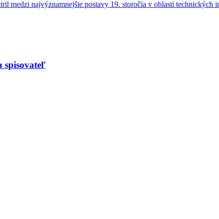
il medzi najvýznamnejšie postavy 19. storočia v oblasti technických in
a spisovateľ