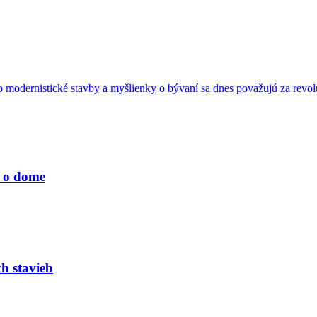
ho modernistické stavby a myšlienky o bývaní sa dnes považujú za revol
v o dome
h stavieb