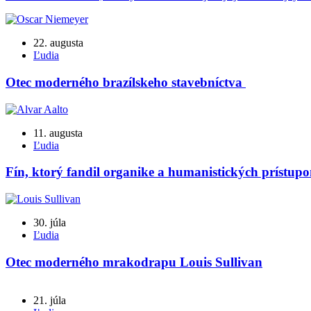
22. augusta
Ľudia
Otec moderného brazílskeho stavebníctva
11. augusta
Ľudia
Fín, ktorý fandil organike a humanistických prístup
30. júla
Ľudia
Otec moderného mrakodrapu Louis Sullivan
21. júla