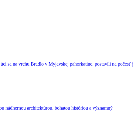
i sa na vrchu Bradlo v Myjavskej pahorkatine, postavili na počesť j
ojou nádhernou architektúrou, bohatou históriou a významný