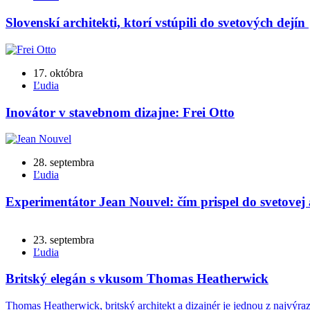
Slovenskí architekti, ktorí vstúpili do svetových dejín
17. októbra
Ľudia
Inovátor v stavebnom dizajne: Frei Otto
28. septembra
Ľudia
Experimentátor Jean Nouvel: čím prispel do svetovej 
23. septembra
Ľudia
Britský elegán s vkusom Thomas Heatherwick
Thomas Heatherwick, britský architekt a dizajnér je jednou z najvýra