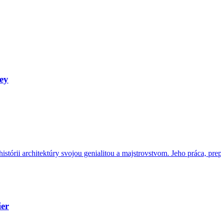
ey
stórii architektúry svojou genialitou a majstrovstvom. Jeho práca, pre
ier