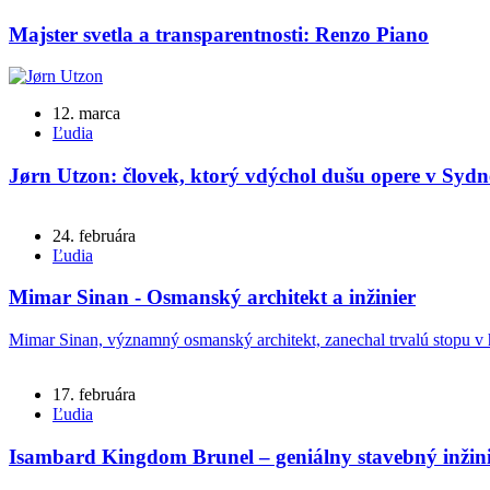
Majster svetla a transparentnosti: Renzo Piano
12. marca
Ľudia
Jørn Utzon: človek, ktorý vdýchol dušu opere v Sydn
24. februára
Ľudia
Mimar Sinan - Osmanský architekt a inžinier
Mimar Sinan, významný osmanský architekt, zanechal trvalú stopu v hi
17. februára
Ľudia
Isambard Kingdom Brunel – geniálny stavebný inžin