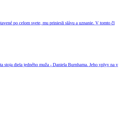
avené po celom svete, mu priniesli slávu a uznanie. V tomto čl
sta stoja diela jedného muža - Daniela Burnhama. Jeho vplyv na v