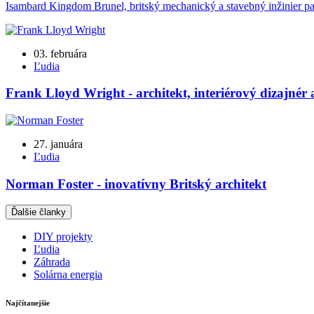
Isambard Kingdom Brunel, britský mechanický a stavebný inžinier patr
03. februára
Ľudia
Frank Lloyd Wright - architekt, interiérový dizajnér 
27. januára
Ľudia
Norman Foster - inovatívny Britský architekt
Ďalšie članky
DIY projekty
Ľudia
Záhrada
Solárna energia
Najčítanejšie