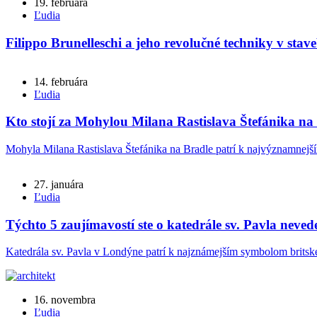
19. februára
Ľudia
Filippo Brunelleschi a jeho revolučné techniky v stav
14. februára
Ľudia
Kto stojí za Mohylou Milana Rastislava Štefánika na
Mohyla Milana Rastislava Štefánika na Bradle patrí k najvýznamnejš
27. januára
Ľudia
Týchto 5 zaujímavostí ste o katedrále sv. Pavla nevede
Katedrála sv. Pavla v Londýne patrí k najznámejším symbolom britskej
16. novembra
Ľudia