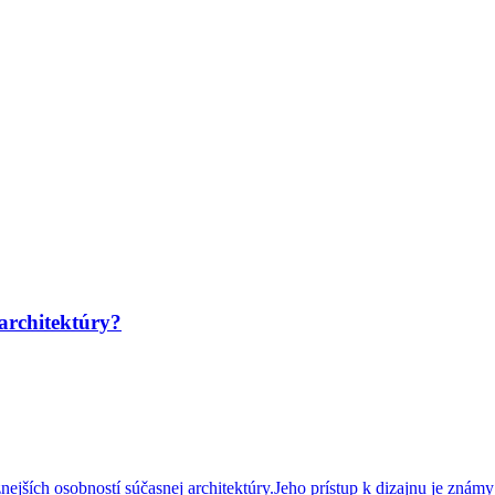
architektúry?
znejších osobností súčasnej architektúry.Jeho prístup k dizajnu je znám