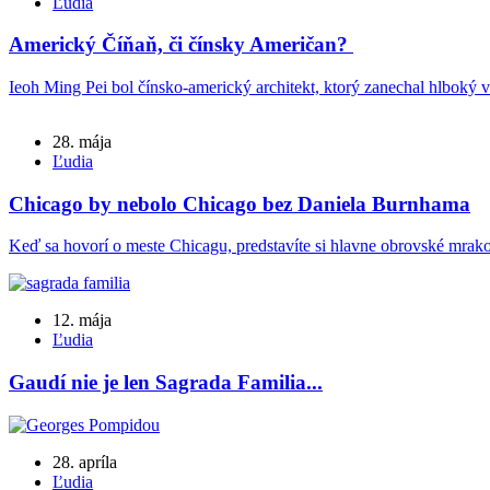
Ľudia
Americký Číňaň, či čínsky Američan?
Ieoh Ming Pei bol čínsko-americký architekt, ktorý zanechal hlboký v
28. mája
Ľudia
Chicago by nebolo Chicago bez Daniela Burnhama
Keď sa hovorí o meste Chicagu, predstavíte si hlavne obrovské mrako
12. mája
Ľudia
Gaudí nie je len Sagrada Familia...
28. apríla
Ľudia