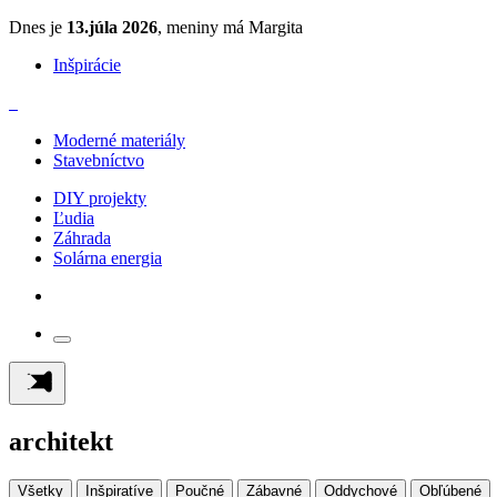
Dnes je
13.júla 2026
, meniny má Margita
Inšpirácie
Moderné materiály
Stavebníctvo
DIY projekty
Ľudia
Záhrada
Solárna energia
architekt
Všetky
Inšpiratíve
Poučné
Zábavné
Oddychové
Obľúbené