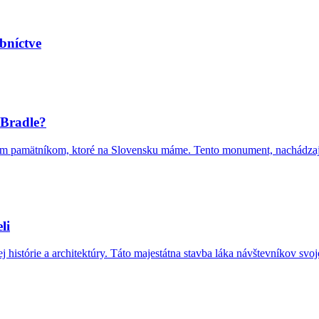
ebníctve
 Bradle?
ím pamätníkom, ktoré na Slovensku máme. Tento monument, nachádzajúc
li
 histórie a architektúry. Táto majestátna stavba láka návštevníkov sv