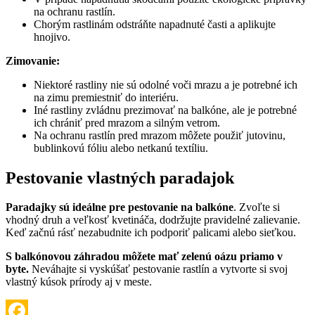
na ochranu rastlín.
Chorým rastlinám odstráňte napadnuté časti a aplikujte
hnojivo.
Zimovanie:
Niektoré rastliny nie sú odolné voči mrazu a je potrebné ich
na zimu premiestniť do interiéru.
Iné rastliny zvládnu prezimovať na balkóne, ale je potrebné
ich chrániť pred mrazom a silným vetrom.
Na ochranu rastlín pred mrazom môžete použiť jutovinu,
bublinkovú fóliu alebo netkanú textíliu.
Pestovanie vlastných paradajok
Paradajky sú ideálne pre pestovanie na balkóne
. Zvoľte si
vhodný druh a veľkosť kvetináča, dodržujte pravidelné zalievanie.
Keď začnú rásť nezabudnite ich podporiť palicami alebo sieťkou.
S balkónovou záhradou môžete mať zelenú oázu priamo v
byte.
Neváhajte si vyskúšať pestovanie rastlín a vytvorte si svoj
vlastný kúsok prírody aj v meste.