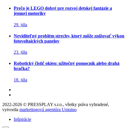
Prečo je LEGO dobré pre rozvoj detskej fantázie a
jemnej motoriky
29. júla
Neviditeľný problém strechy, ktorý môže znižovať výkon
fotovoltaických panelov
23. júla
Robotický čistič okien: užitočný pomocník alebo drahá
hračka?
18. júla
2022-2026 © PRESSPLAY s.r.o., všetky práva vyhradené,
vytvorila
marketingová agentúra Uniqino
Inšpirácie