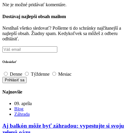
Nie je možné pridávať komentáre.
Dostávaj najlepší obsah mailom
Nestíhaš všetko sledovať? Pošleme ti do schránky najčítanejší a
najlepší obsah. Žiadny spam. Kedykoľvek sa môžeš z odberu
odhlásiť.
Odosielať
Denne
Týždenne
Mesiac
Najnovšie
09. apríla
Blog
Záhrada
Aj balkón môže byť záhradou: vypestujte si svoju
zelenú oázu