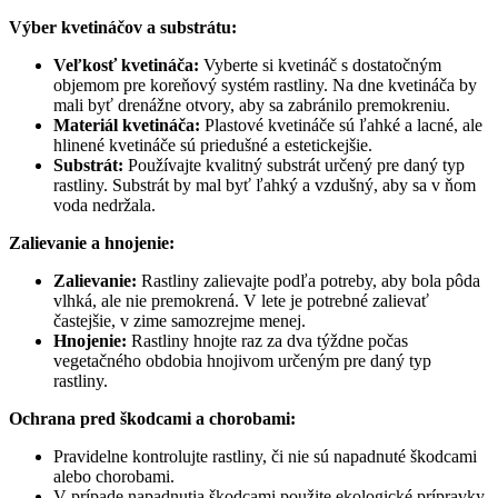
Výber kvetináčov a substrátu:
Veľkosť kvetináča:
Vyberte si kvetináč s dostatočným
objemom pre koreňový systém rastliny. Na dne kvetináča by
mali byť drenážne otvory, aby sa zabránilo premokreniu.
Materiál kvetináča:
Plastové kvetináče sú ľahké a lacné, ale
hlinené kvetináče sú priedušné a estetickejšie.
Substrát:
Používajte kvalitný substrát určený pre daný typ
rastliny. Substrát by mal byť ľahký a vzdušný, aby sa v ňom
voda nedržala.
Zalievanie a hnojenie:
Zalievanie:
Rastliny zalievajte podľa potreby, aby bola pôda
vlhká, ale nie premokrená. V lete je potrebné zalievať
častejšie, v zime samozrejme menej.
Hnojenie:
Rastliny hnojte raz za dva týždne počas
vegetačného obdobia hnojivom určeným pre daný typ
rastliny.
Ochrana pred škodcami a chorobami:
Pravidelne kontrolujte rastliny, či nie sú napadnuté škodcami
alebo chorobami.
V prípade napadnutia škodcami použite ekologické prípravky