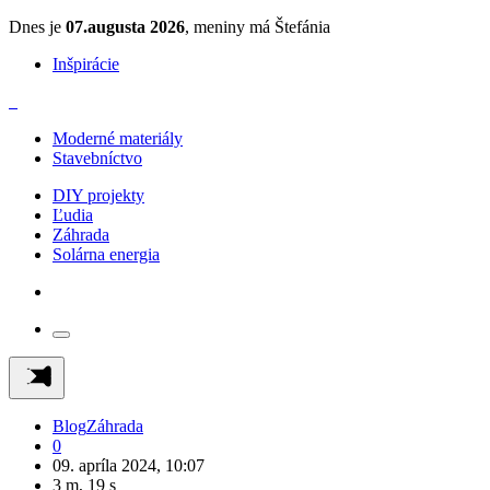
Dnes je
07.augusta 2026
, meniny má Štefánia
Inšpirácie
Moderné materiály
Stavebníctvo
DIY projekty
Ľudia
Záhrada
Solárna energia
Blog
Záhrada
0
09. apríla 2024, 10:07
3 m, 19 s