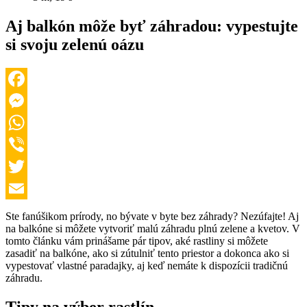
Aj balkón môže byť záhradou: vypestujte
si svoju zelenú oázu
Facebook
Messenger
WhatsApp
Viber
Twitter
Email
Ste fanúšikom prírody, no bývate v byte bez záhrady? Nezúfajte! Aj
na balkóne si môžete vytvoriť malú záhradu plnú zelene a kvetov. V
tomto článku vám prinášame pár tipov, aké rastliny si môžete
zasadiť na balkóne, ako si zútulniť tento priestor a dokonca ako si
vypestovať vlastné paradajky, aj keď nemáte k dispozícii tradičnú
záhradu.
Tipy na výber rastlín