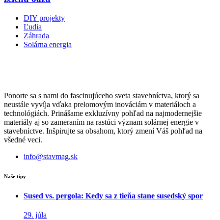
DIY projekty
Ľudia
Záhrada
Solárna energia
Ponorte sa s nami do fascinujúceho sveta stavebníctva, ktorý sa
neustále vyvíja vďaka prelomovým inováciám v materiáloch a
technológiách. Prinášame exkluzívny pohľad na najmodernejšie
materiály aj so zameraním na rastúci význam solárnej energie v
stavebníctve. Inšpirujte sa obsahom, ktorý zmení Váš pohľad na
všedné veci.
info@stavmag.sk
Naše tipy
Sused vs. pergola: Kedy sa z tieňa stane susedský spor
29. júla