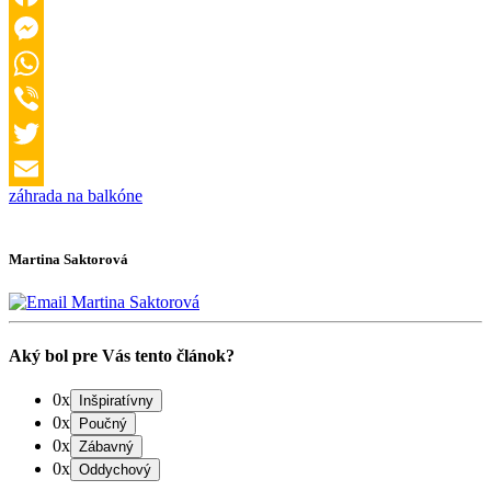
Facebook
Messenger
WhatsApp
Viber
Twitter
záhrada na balkóne
Email
Martina Saktorová
Aký bol pre Vás tento článok?
0x
0x
0x
0x