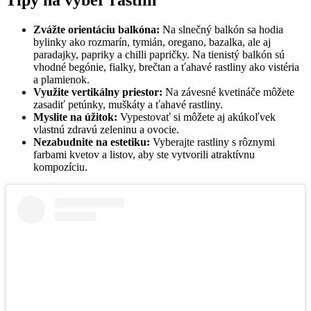
Zvážte orientáciu balkóna:
Na slnečný balkón sa hodia
bylinky ako rozmarín, tymián, oregano, bazalka, ale aj
paradajky, papriky a chilli papričky. Na tienistý balkón sú
vhodné begónie, fialky, brečtan a ťahavé rastliny ako vistéria
a plamienok.
Využite vertikálny priestor:
Na závesné kvetináče môžete
zasadiť petúnky, muškáty a ťahavé rastliny.
Myslite na úžitok:
Vypestovať si môžete aj akúkoľvek
vlastnú zdravú zeleninu a ovocie.
Nezabudnite na estetiku:
Vyberajte rastliny s rôznymi
farbami kvetov a listov, aby ste vytvorili atraktívnu
kompozíciu.